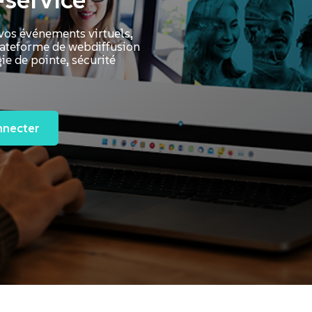
icastGo
 vos événements virtuels,
lateforme de webdiffusion
ie de pointe, sécurité
nnecter