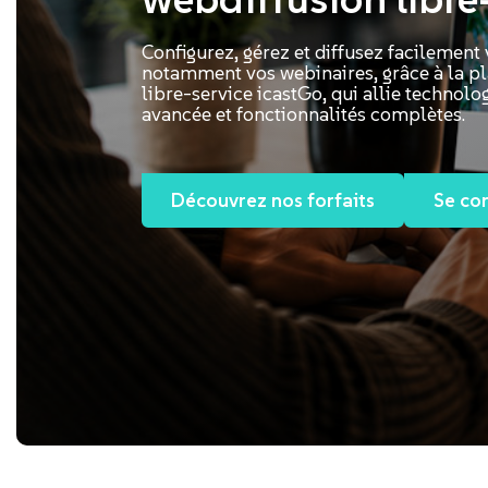
Configurez, gérez et diffusez facilement
notamment vos webinaires, grâce à la p
libre-service icastGo, qui allie technolog
avancée et fonctionnalités complètes.
Découvrez nos forfaits
Se co