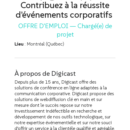
syndicales
par nos experts.
Contribuez à la réussite
Profitez d’une expertise complète pour planifier,
produire et diffuser des événements audiovisuels
d’événements corporatifs
Bénéficiez
corporatifs d'envergure.
d’une solution
OFFRE D'EMPLOI — Chargé(e) de
technologique
Profitez de
de gestion de
Production vidéo et multimédia
notre solution
projet
réunion
technologique
Optez pour une
virtuelle conçue
Optez pour des contenus vidéo et multimédias à fort
Lieu
: Montréal (Québec)
intégrée
solution
pour faciliter la
impact, conçus pour valoriser la marque, soutenir les
d’interprétation,
technologique
collaboration
événements et engager l’auditoire.
de traduction
de gestion de
entre
et
vote sécurisée
conférenciers
d’accessibilité,
et
et structurer les
À propos de Digicast
conçue pour
personnalisable
interactions
améliorer
pour les
Depuis plus de 15 ans, Digicast offre des
avec l’auditoire.
l’accessibilité.
entreprises
solutions de conférence en ligne adaptées à la
privées et
communication corporative. Digicast propose des
publiques.
solutions de webdiffusion clé en main et sur
mesure dont le succès repose sur notre
investissement indéfectible en recherche et
développement de nos outils technologique, sur
notre expertise événementielle et sur notre souci
d’offrir un service à la clientèle qualifié et agréable.